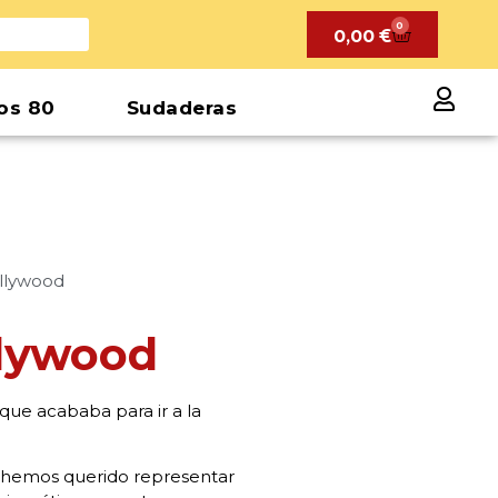
0
0,00
€
os 80
Sudaderas
llywood
llywood
que acababa para ir a la
e hemos querido representar