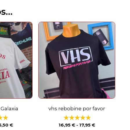
os…
 Galaxia
vhs rebobine por favor
5,50
€
16,95
€
-
17,95
€