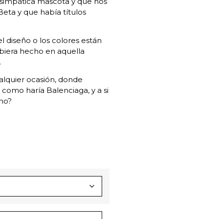
 simpática mascota y que nos
ta y que había títulos
el diseño o los colores están
iera hecho en aquella
.
ualquier ocasión, donde
 como haría Balenciaga, y a si
 no?