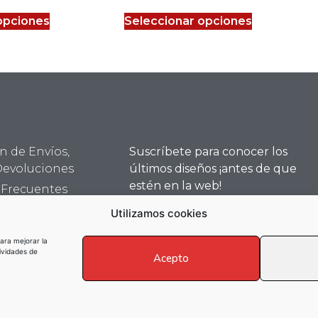
opciones
Seleccionar opciones
n de Envíos,
Suscríbete para conocer los
Devoluciones
últimos diseños ¡antes de que
estén en la web!
 Frecuentes
s Somos
Utilizamos cookies
ara mejorar la
tividades de
Acepto