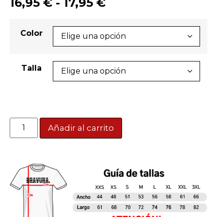
16,95
€
-
17,95
€
Color
Talla
Añadir al carrito