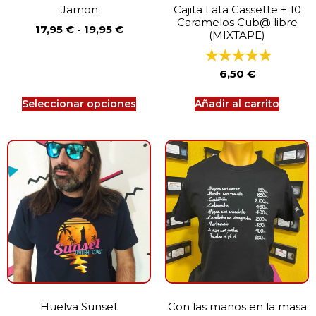
Jamon
Cajita Lata Cassette + 10
Caramelos Cub@ libre
17,95
€
-
19,95
€
(MIXTAPE)
6,50
€
Seleccionar opciones
Añadir al carrito
Huelva Sunset
Con las manos en la masa