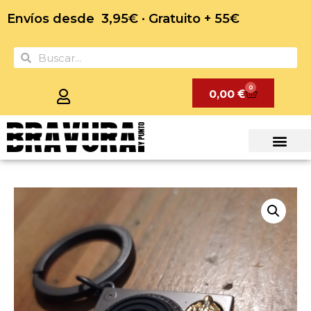
Envíos desde 3,95€ · Gratuito + 55€
0
0,00
€