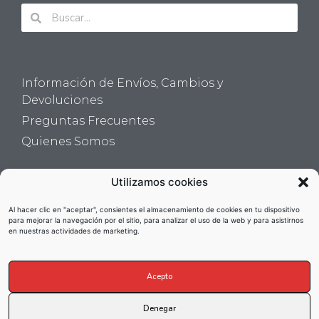
Información de Envíos, Cambios y
Devoluciones
Preguntas Frecuentes
Quienes Somos
Utilizamos cookies
Suscríbete para conocer los últimos
Al hacer clic en "aceptar", consientes el almacenamiento de cookies en tu dispositivo
diseños ¡antes de que estén en la web!
para mejorar la navegación por el sitio, para analizar el uso de la web y para asistirnos
en nuestras actividades de marketing.
Acepto
Denegar